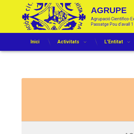
AGRUPE
Agrupació Científico-Ex
Passatge Pou d'avall 
Inici
Activitats
L’Entitat
Skip
to
content
Activitats d'aquest Organitza