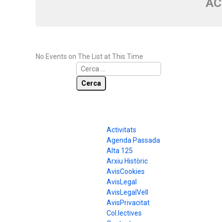
AC
No Events on The List at This Time
Cerca:
Pàgines
Activitats
Agenda Passada
Alta 125
Arxiu Històric
AvisCookies
AvisLegal
AvisLegalVell
AvisPrivacitat
Col.lectives