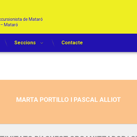
cursionista de Mataró   
1 – Mataró
Seccions
Contacte
dor/ Guia
MARTA PORTILLO I PASCAL ALLIOT