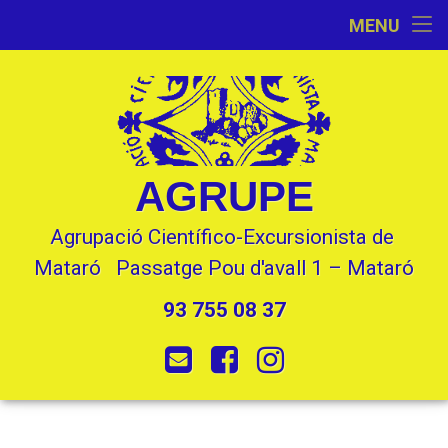
Inici
MENU
Skip
Activitats
to
content
L’Entitat
Seccions
AGRUPE
Contacte
Agrupació Científico-Excursionista de 
Mataró   Passatge Pou d'avall 1 – Mataró
93 755 08 37
Tel:
E-mail
Facebook
Instagram