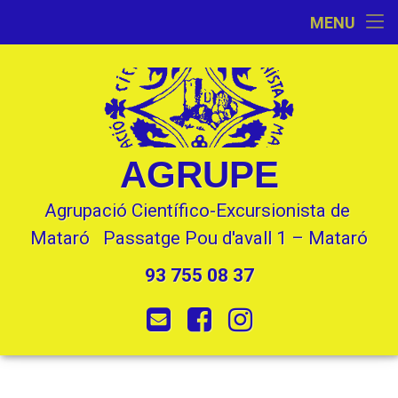
Inici
MENU
Skip
Activitats
to
content
L’Entitat
Seccions
AGRUPE
Contacte
Agrupació Científico-Excursionista de 
Mataró   Passatge Pou d'avall 1 – Mataró
93 755 08 37
Tel:
E-mail
Facebook
Instagram