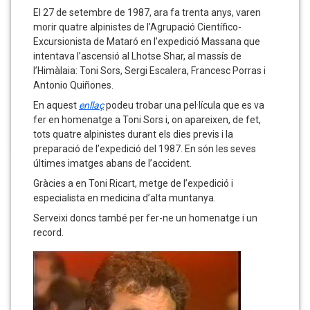
una
El 27 de setembre de 1987, ara fa trenta anys, varen
morir quatre alpinistes de l’Agrupació Científico-
pel·lícula
Excursionista de Mataró en l’expedició Massana que
en
intentava l’ascensió al Lhotse Shar, al massís de
l’Himàlaia: Toni Sors, Sergi Escalera, Francesc Porras i
homenatge
Antonio Quiñones.
al
En aquest
enllaç
podeu trobar una pel·lícula que es va
fer en homenatge a Toni Sors i, on apareixen, de fet,
Toni
tots quatre alpinistes durant els dies previs i la
Sors
preparació de l’expedició del 1987. En són les seves
últimes imatges abans de l’accident.
Gràcies a en Toni Ricart, metge de l’expedició i
especialista en medicina d’alta muntanya.
Serveixi doncs també per fer-ne un homenatge i un
record.