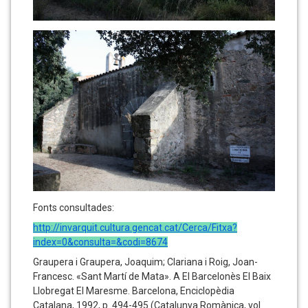
Fonts consultades:
http://invarquit.cultura.gencat.cat/Cerca/Fitxa?
index=0&consulta=&codi=8674
Graupera i Graupera, Joaquim; Clariana i Roig, Joan-
Francesc. «Sant Martí de Mata». A El Barcelonès El Baix
Llobregat El Maresme. Barcelona, Enciclopèdia
Catalana, 1992, p. 494-495 (Catalunya Romànica, vol.