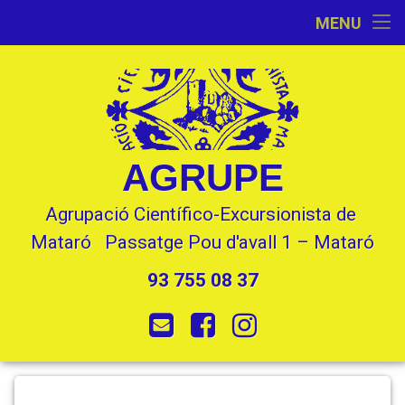
Inici
MENU
Skip
Activitats
to
content
L’Entitat
Seccions
AGRUPE
Contacte
Agrupació Científico-Excursionista de 
Mataró   Passatge Pou d'avall 1 – Mataró
93 755 08 37
Tel:
E-mail
Facebook
Instagram
Punt
Categories:
Posted on
Updated on
by
Uncategorized
Ricard
24 novembre, 2022
18 febrer, 2024