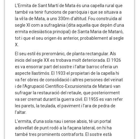
d’interès
L’Ermita de Sant Martí de Mata és una capella rural que
també va tenir funcions de parròquia i que se situava a
9:
la vil·la de Mata, a uns 330m d’altitud. Fou construïda al
Sant
segle XI com a sufragània (dita aquella que depèn d’una
ermita eclesiàstica principal) de Santa Maria de Mataró,
Martí
tot i que el seu origen és anterior, probablement al segle
de
X.
El seu estil és preromànic, de planta rectangular. Als
Mata
inicis del segle XX es trobava molt deteriorada. El 1926
es va ensorrar part del sostre i l’altar barroc oferia un
aspecte llastimós. El 1933 el propietari de la capella hi
va fer obres de consolidació i altres persones del veïnat
i de l’Agrupació Científico-Excursionista de Mataró van
sufragar la restauració del retaule, que posteriorment
va ser cremat durant la guerra civil. El 1955 es van refer
les parets, la teulada, el paviment i l’ara de pedra de
l’altar.
L’ermita, d’una sola nau i sense absis, té un portal
adovellat de punt rodó a la façana lateral, on hi ha
també tres prominents contraforts. El sostre està