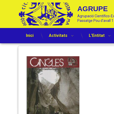
AGRUPE
Agrupació Científico-Ex
Passatge Pou d'avall 
Inici
Activitats
L’Entitat
Skip
to
Cingles
content
91
(portada)