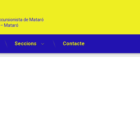
cursionista de Mataró   
1 – Mataró
Seccions
Contacte