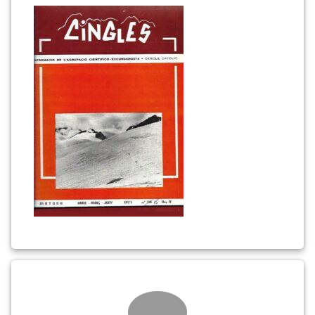
15
(portada)_0001
Comments