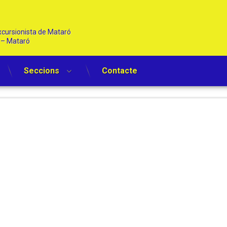
cursionista de Mataró   
1 – Mataró
Seccions
Contacte