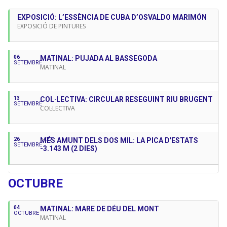
EXPOSICIÓ: L’ESSÈNCIA DE CUBA D’OSVALDO MARIMÓN
EXPOSICIÓ DE PINTURES
06
MATINAL: PUJADA AL BASSEGODA
SETEMBRE
MATINAL
13
COL·LECTIVA: CIRCULAR RESEGUINT RIU BRUGENT
SETEMBRE
COL·LECTIVA
26
MÉS AMUNT DELS DOS MIL: LA PICA D'ESTATS
27
SETEMBRE
-3.143 M (2 DIES)
OCTUBRE
04
MATINAL: MARE DE DÉU DEL MONT
OCTUBRE
MATINAL