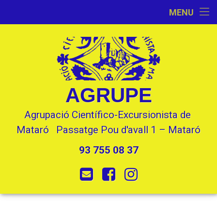
Inici
MENU
Skip
Activitats
to
content
L’Entitat
Seccions
AGRUPE
Contacte
Agrupació Científico-Excursionista de 
Mataró   Passatge Pou d'avall 1 – Mataró
93 755 08 37
Tel:
E-mail
Facebook
Instagram