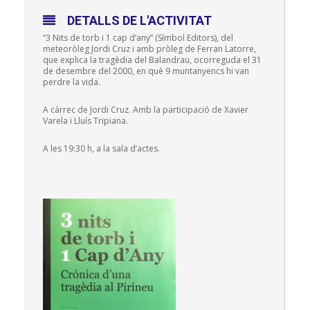
DETALLS DE L'ACTIVITAT
“3 Nits de torb i 1 cap d’any” (Símbol Editors), del
meteoròleg Jordi Cruz i amb pròleg de Ferran Latorre,
que explica la tragèdia del Balandrau, ocorreguda el 31
de desembre del 2000, en què 9 muntanyencs hi van
perdre la vida.
A càrrec de Jordi Cruz. Amb la participació de Xavier
Varela i Lluís Tripiana.
A les 19:30 h, a la sala d’actes.