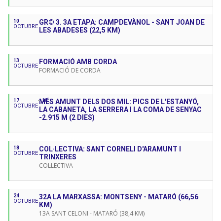
10
GR© 3. 3A ETAPA: CAMPDEVÀNOL - SANT JOAN DE
OCTUBRE
LES ABADESES (22,5 KM)
13
FORMACIÓ AMB CORDA
OCTUBRE
FORMACIÓ DE CORDA
17
MÉS AMUNT DELS DOS MIL: PICS DE L'ESTANYÓ,
18
OCTUBRE
LA CABANETA, LA SERRERA I LA COMA DE SENYAC
-2.915 M (2 DIES)
18
COL·LECTIVA: SANT CORNELI D'ARAMUNT I
OCTUBRE
TRINXERES
COL·LECTIVA
24
32A LA MARXASSA: MONTSENY - MATARÓ (66,56
OCTUBRE
KM)
13A SANT CELONI - MATARÓ (38,4 KM)