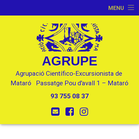
Inici
MENU
Skip
Activitats
to
content
L’Entitat
Seccions
AGRUPE
Contacte
Agrupació Científico-Excursionista de 
Mataró   Passatge Pou d'avall 1 – Mataró
93 755 08 37
Tel:
E-mail
Facebook
Instagram