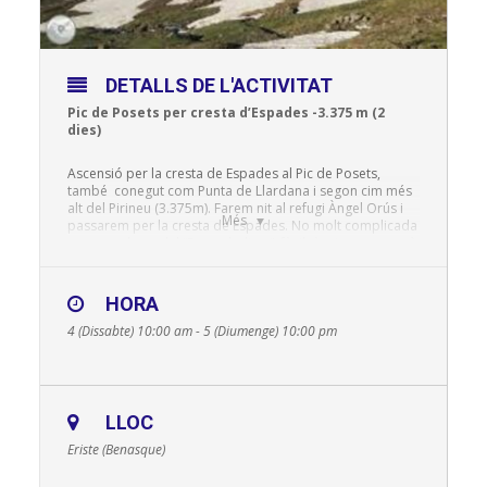
DETALLS DE L'ACTIVITAT
Pic de Posets per cresta d’Espades -3.375 m (2
dies)
Ascensió per la cresta de Espades al Pic de Posets,
també conegut com Punta de Llardana i segon cim més
alt del Pirineu (3.375m). Farem nit al refugi Àngel Orús i
Més
passarem per la cresta de Espades. No molt complicada
excepte el pas del “Funambulista”, fàcil tècnicament però
amb bastanta exposició.
HORA
La ruta té unes vistes espectaculars i enllaça sis tres mils
(veure llistat al final descripció tècnica)
4 (Dissabte) 10:00 am - 5 (Diumenge) 10:00 pm
Durant aquesta època, l’aparcament d’Espigantosa està
tancat. Hi ha un bus a Eriste que agafarem tant per pujar
el primer dia com per baixar el segon. El bitllet de doble
trajecte surt per uns 14€ (pendent confirmació).
LLOC
Eriste (Benasque)
IMPORTANT
: Diumenge, s’hauria d’agafar el bus de les
17:30 (o el de les 18:30), per poder sortir sobre les 18:00