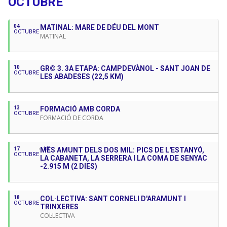
OCTUBRE
Lloc i hora de trobada
: a les 10:00 al Clos Arqueològic
04
MATINAL: MARE DE DÉU DEL MONT
de Torre Llauder (Mataró).
OCTUBRE
MATINAL
Inici sortida
: 14.30 a Eriste (aparcament bus)
10
Tres mils de la ruta:
GR© 3. 3A ETAPA: CAMPDEVÀNOL - SANT JOAN DE
OCTUBRE
LES ABADESES (22,5 KM)
Diente de Rollo (3.010m) (opcional)
Pavot (3.122m) (o Tucón Royo)
Espades SO (3.322m)
13
FORMACIÓ AMB CORDA
Tuca de les Espades (3.328m)
OCTUBRE
FORMACIÓ DE CORDA
Tuca de Llardaneta (3.296m)
Tuqueta Roya (3.266m)
Posets (3.369m)
17
MÉS AMUNT DELS DOS MIL: PICS DE L'ESTANYÓ,
18
OCTUBRE
LA CABANETA, LA SERRERA I LA COMA DE SENYAC
-2.915 M (2 DIES)
LOGISTICA
:
amb cotxes propis i les despeses de
benzina son a compartir pels que surtin des del punt de
trobada. Els conductors no paguen.
18
COL·LECTIVA: SANT CORNELI D'ARAMUNT I
OCTUBRE
TRINXERES
Les places inscrites a la sortida no impliquen
COL·LECTIVA
confirmació de participació donat el cas que no hi hagin