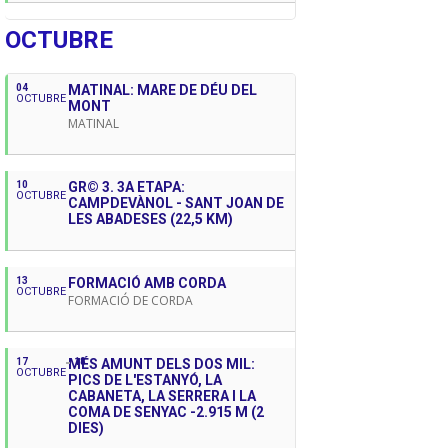
OCTUBRE
04
MATINAL: MARE DE DÉU DEL
OCTUBRE
MONT
MATINAL
10
GR© 3. 3A ETAPA:
OCTUBRE
CAMPDEVÀNOL - SANT JOAN DE
LES ABADESES (22,5 KM)
13
FORMACIÓ AMB CORDA
OCTUBRE
FORMACIÓ DE CORDA
17
MÉS AMUNT DELS DOS MIL:
18
OCTUBRE
PICS DE L'ESTANYÓ, LA
CABANETA, LA SERRERA I LA
COMA DE SENYAC -2.915 M (2
DIES)