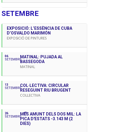
SETEMBRE
EXPOSICIÓ: L’ESSÈNCIA DE CUBA
D’OSVALDO MARIMÓN
EXPOSICIÓ DE PINTURES
06
MATINAL: PUJADA AL
SETEMBRE
BASSEGODA
MATINAL
13
COL·LECTIVA: CIRCULAR
SETEMBRE
RESEGUINT RIU BRUGENT
COL·LECTIVA
26
MÉS AMUNT DELS DOS MIL: LA
27
SETEMBRE
PICA D'ESTATS -3.143 M (2
DIES)