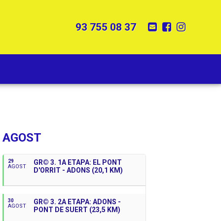
E-mail
Facebook
Instagr
Tel:
93 755 08 37
Properes Activitats
AGOST
29
GR© 3. 1A ETAPA: EL PONT
AGOST
D'ORRIT - ADONS (20,1 KM)
30
GR© 3. 2A ETAPA: ADONS -
AGOST
PONT DE SUERT (23,5 KM)