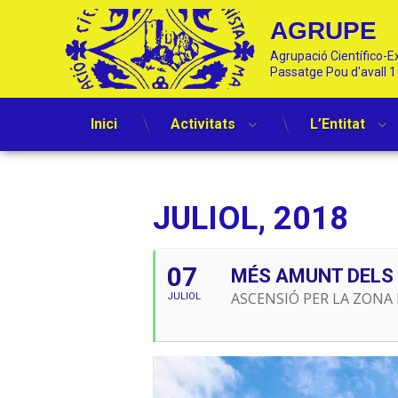
AGRUPE
Agrupació Científico-Ex
Passatge Pou d'avall 
Inici
Activitats
L’Entitat
Skip
to
content
JULIOL, 2018
07
MÉS AMUNT DELS 2
ASCENSIÓ PER LA ZONA
JULIOL