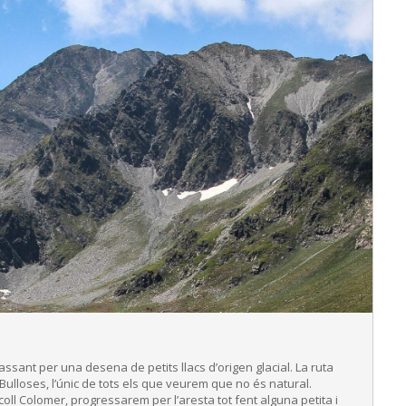
passant per una desena de petits llacs d’origen glacial. La ruta
Bulloses, l’únic de tots els que veurem que no és natural.
coll Colomer, progressarem per l’aresta tot fent alguna petita i