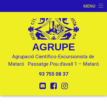
Inici
MENU
Skip
Activitats
to
content
L’Entitat
Seccions
AGRUPE
Contacte
Agrupació Científico-Excursionista de 
Mataró   Passatge Pou d'avall 1 – Mataró
93 755 08 37
Tel:
E-mail
Facebook
Instagram