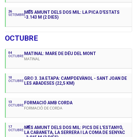
26
MÉS AMUNT DELS DOS MIL: LA PICA D'ESTATS
27
SETEMBRE
-3.143 M (2 DIES)
OCTUBRE
04
MATINAL: MARE DE DÉU DEL MONT
OCTUBRE
MATINAL
10
GR© 3. 3A ETAPA: CAMPDEVÀNOL - SANT JOAN DE
OCTUBRE
LES ABADESES (22,5 KM)
13
FORMACIÓ AMB CORDA
OCTUBRE
FORMACIÓ DE CORDA
17
MÉS AMUNT DELS DOS MIL: PICS DE L'ESTANYÓ,
18
OCTUBRE
LA CABANETA, LA SERRERA I LA COMA DE SENYAC