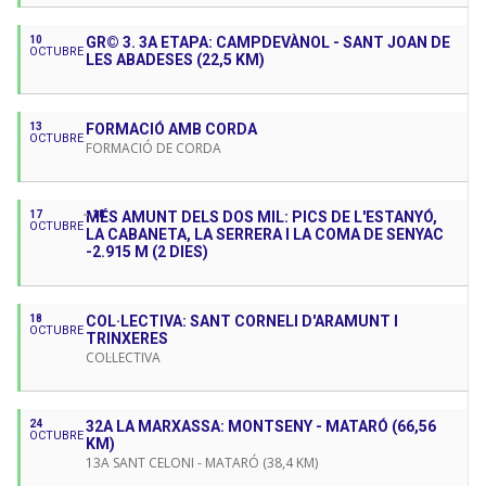
10
GR© 3. 3A ETAPA: CAMPDEVÀNOL - SANT JOAN DE
OCTUBRE
LES ABADESES (22,5 KM)
13
FORMACIÓ AMB CORDA
OCTUBRE
FORMACIÓ DE CORDA
17
MÉS AMUNT DELS DOS MIL: PICS DE L'ESTANYÓ,
18
OCTUBRE
LA CABANETA, LA SERRERA I LA COMA DE SENYAC
-2.915 M (2 DIES)
18
COL·LECTIVA: SANT CORNELI D'ARAMUNT I
OCTUBRE
TRINXERES
COL·LECTIVA
24
32A LA MARXASSA: MONTSENY - MATARÓ (66,56
OCTUBRE
KM)
13A SANT CELONI - MATARÓ (38,4 KM)