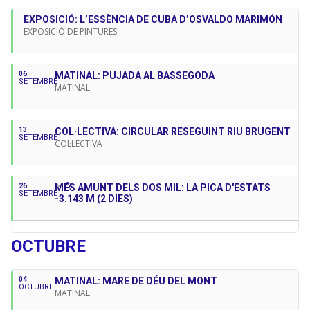
EXPOSICIÓ: L’ESSÈNCIA DE CUBA D’OSVALDO MARIMÓN
EXPOSICIÓ DE PINTURES
06
MATINAL: PUJADA AL BASSEGODA
SETEMBRE
MATINAL
13
COL·LECTIVA: CIRCULAR RESEGUINT RIU BRUGENT
SETEMBRE
COL·LECTIVA
26
MÉS AMUNT DELS DOS MIL: LA PICA D'ESTATS
27
SETEMBRE
-3.143 M (2 DIES)
OCTUBRE
04
MATINAL: MARE DE DÉU DEL MONT
OCTUBRE
MATINAL