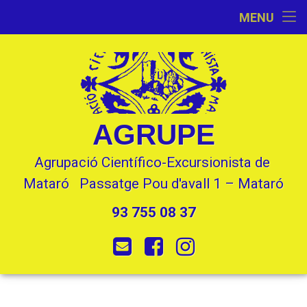
Inici
MENU
Skip
Activitats
to
content
L’Entitat
Seccions
AGRUPE
Contacte
Agrupació Científico-Excursionista de 
Mataró   Passatge Pou d'avall 1 – Mataró
93 755 08 37
Tel:
E-mail
Facebook
Instagram