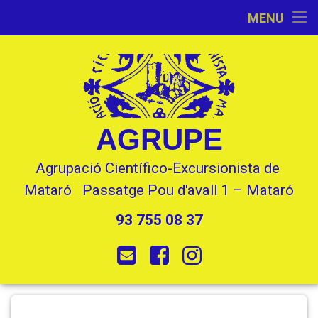
Inici
MENU
Skip
Activitats
to
content
L’Entitat
Seccions
AGRUPE
Contacte
Agrupació Científico-Excursionista de 
Mataró   Passatge Pou d'avall 1 – Mataró
93 755 08 37
Tel:
E-mail
Facebook
Instagram
recorregut
Posted on
by
Toni
25 juny, 2019