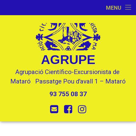
Inici
MENU
Skip
Activitats
to
content
L’Entitat
Seccions
AGRUPE
Contacte
Agrupació Científico-Excursionista de 
Mataró   Passatge Pou d'avall 1 – Mataró
93 755 08 37
Tel:
E-mail
Facebook
Instagram