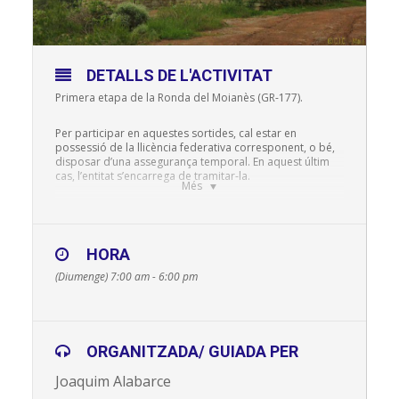
DETALLS DE L'ACTIVITAT
Primera etapa de la Ronda del Moianès (GR-177).
Per participar en aquestes sortides, cal estar en
possessió de la llicència federativa corresponent, o bé,
disposar d’una assegurança temporal. En aquest últim
cas, l’entitat s’encarrega de tramitar-la.
Més
Preus: socis federats gratuït; socis no federats 5 €; No
socis federats 6 €; No socis no federats 11 €. Despeses
de desplaçament a compartir. Inscripcions a la nostra
HORA
seu, al correu info@agrupe.cat, o bé al telèfon 93 755 08
37.
(Diumenge) 7:00 am - 6:00 pm
Responsable: Joaquim Alabarce
Punt de trobada: Carrer Aristòtil (Col·legi Marta Mata)
ORGANITZADA/ GUIADA PER
Hora: 7 h.
Joaquim Alabarce