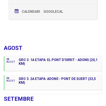
Desplaçament: amb cotxes particulars o bus si hi ha un
mínim de 20 persones.
CALENDARI
GOOGLECAL
Temps fins l’Estany: 1 h 10 min.
Temps de l’Estany a Moià: 17 min.
Durada de l’etapa: 5 h 20 min. aprox.
Properes Activitats
AGOST
DESCRIPCIO GR-177 (Ronda del Moianès)
29
GR© 3. 1A ETAPA: EL PONT D'ORRIT - ADONS (20,1
AGOST
Descobreix la comarca del Moianès a través d’una
KM)
fantàstica ruta circular que comença i acaba a la capital,
Moià. Un territori per descobrir ple de paisatges i
localitats que amaguen una gran bellesa paisatgística.
30
GR© 3. 2A ETAPA: ADONS - PONT DE SUERT (23,5
AGOST
KM)
El Moianès és una comarca catalana circumscrita a l’a
ltiplà homònim. Alguns dels seus paratges més
emblemàtics es troben protegits dins l’espai natural
comú del Moianès. El GR® 177, conegut també com a
SETEMBRE
ronda del Moianès, és un itinerari circular d’uns 109
quilòmetres que enllaça els nuclis de població principals