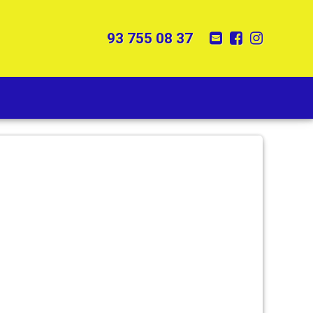
E-mail
Facebook
Instagr
Tel:
93 755 08 37