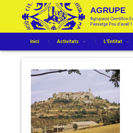
AGRUPE
Agrupació Científico-Ex
Passatge Pou d'avall 
Inici
Activitats
L’Entitat
Skip
to
2411
Posted on
by
Jordi Jover
16 desembre, 2023
content
GR171
castell