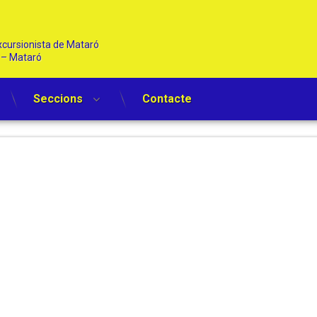
cursionista de Mataró   
1 – Mataró
Seccions
Contacte