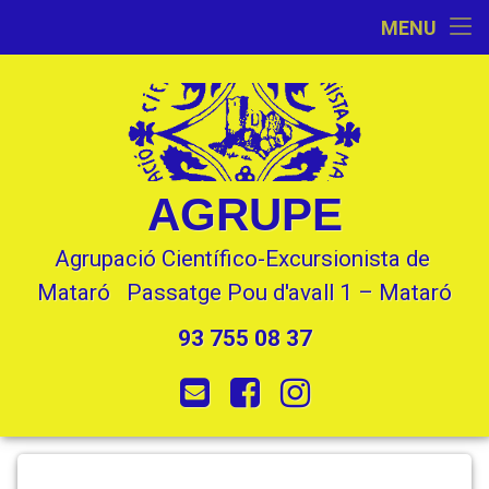
Inici
MENU
Skip
Agenda
Activitats
to
content
Activitats anteriors
Quotes
L’Entitat
Repte 30 turons del Maresme
Marxes, Curses i Reptes
Serveis
Escalada
Seccions
AGRUPE
La Marxassa
Familiars
Sortides
Història
Espeleologia
Contacte
Agrupació Científico-Excursionista de 
La Marxeta
Col.lectives
Cursos
Cursos, Xerrades i Exposicions
Qui som?
Natura
Mataró   Passatge Pou d'avall 1 – Mataró
93 755 08 37
Marxeta Nocturna de Les Santes
Matinals
Tronades Científico-Naturalistes
La nostra seu
Arxiu Històric
Tel:
E-mail
Facebook
Instagram
Certascan
Més amunt dels 2000
Xerrades
Revista Cingles
Notícies
GR-83 Camí del Nord. Punts d’interès
Senderisme
Imatges
Sant-
Posted on
by
Toni
6 gener, 2018