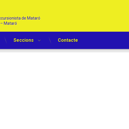
cursionista de Mataró   
1 – Mataró
Seccions
Contacte