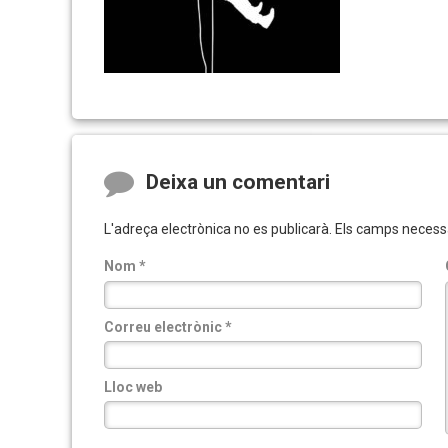
Comments
Deixa un comentari
L'adreça electrònica no es publicarà.
Els camps necess
Nom
*
Correu electrònic
*
Lloc web