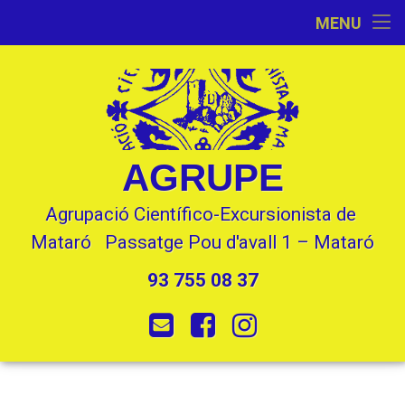
Inici
MENU
Skip
Activitats
to
content
L’Entitat
Seccions
AGRUPE
Contacte
Agrupació Científico-Excursionista de 
Mataró   Passatge Pou d'avall 1 – Mataró
93 755 08 37
Tel:
E-mail
Facebook
Instagram