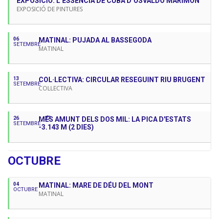
EXPOSICIÓ: L’ESSÈNCIA DE CUBA D’OSVALDO MARIMÓN
EXPOSICIÓ DE PINTURES
06
MATINAL: PUJADA AL BASSEGODA
SETEMBRE
MATINAL
13
COL·LECTIVA: CIRCULAR RESEGUINT RIU BRUGENT
SETEMBRE
COL·LECTIVA
26
MÉS AMUNT DELS DOS MIL: LA PICA D'ESTATS
27
SETEMBRE
-3.143 M (2 DIES)
OCTUBRE
04
MATINAL: MARE DE DÉU DEL MONT
OCTUBRE
MATINAL