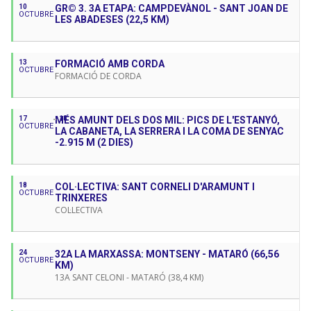
10
GR© 3. 3A ETAPA: CAMPDEVÀNOL - SANT JOAN DE
OCTUBRE
LES ABADESES (22,5 KM)
13
FORMACIÓ AMB CORDA
OCTUBRE
FORMACIÓ DE CORDA
17
MÉS AMUNT DELS DOS MIL: PICS DE L'ESTANYÓ,
18
OCTUBRE
LA CABANETA, LA SERRERA I LA COMA DE SENYAC
-2.915 M (2 DIES)
18
COL·LECTIVA: SANT CORNELI D'ARAMUNT I
OCTUBRE
TRINXERES
COL·LECTIVA
24
32A LA MARXASSA: MONTSENY - MATARÓ (66,56
OCTUBRE
KM)
13A SANT CELONI - MATARÓ (38,4 KM)