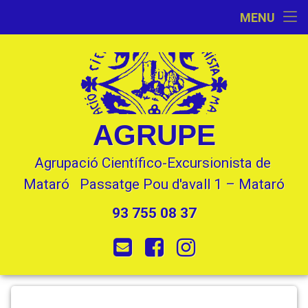
Inici
MENU
Skip
Activitats
to
content
L’Entitat
Seccions
AGRUPE
Contacte
Agrupació Científico-Excursionista de 
Mataró   Passatge Pou d'avall 1 – Mataró
93 755 08 37
Tel:
E-mail
Facebook
Instagram
IMG_20220202_160121
Posted on
by
Toni
18 febrer, 2022