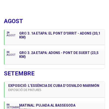
socis federats 3€; No socis no federats 8€. Inscripcions a
la nostra seu, al correu info@agrupe.cat, o bé al telèfon
93 755 08 37
Properes Activitats
Responsables: Toni Cruanyes i Ceci Giusti
AGOST
29
GR© 3. 1A ETAPA: EL PONT D'ORRIT - ADONS (20,1
AGOST
KM)
30
GR© 3. 2A ETAPA: ADONS - PONT DE SUERT (23,5
AGOST
KM)
SETEMBRE
EXPOSICIÓ: L’ESSÈNCIA DE CUBA D’OSVALDO MARIMÓN
EXPOSICIÓ DE PINTURES
06
MATINAL: PUJADA AL BASSEGODA
SETEMBRE