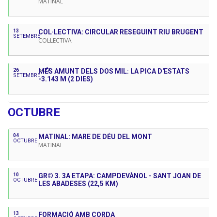
MATINAL
13
COL·LECTIVA: CIRCULAR RESEGUINT RIU BRUGENT
SETEMBRE
COL·LECTIVA
26
MÉS AMUNT DELS DOS MIL: LA PICA D'ESTATS
27
SETEMBRE
-3.143 M (2 DIES)
OCTUBRE
04
MATINAL: MARE DE DÉU DEL MONT
OCTUBRE
MATINAL
10
GR© 3. 3A ETAPA: CAMPDEVÀNOL - SANT JOAN DE
OCTUBRE
LES ABADESES (22,5 KM)
13
FORMACIÓ AMB CORDA