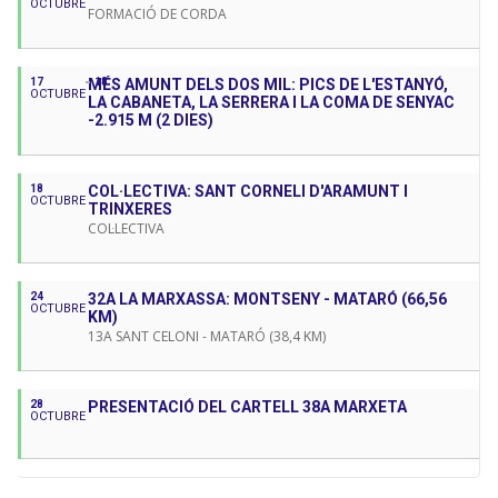
OCTUBRE
FORMACIÓ DE CORDA
17
MÉS AMUNT DELS DOS MIL: PICS DE L'ESTANYÓ,
18
OCTUBRE
LA CABANETA, LA SERRERA I LA COMA DE SENYAC
-2.915 M (2 DIES)
18
COL·LECTIVA: SANT CORNELI D'ARAMUNT I
OCTUBRE
TRINXERES
COL·LECTIVA
24
32A LA MARXASSA: MONTSENY - MATARÓ (66,56
OCTUBRE
KM)
13A SANT CELONI - MATARÓ (38,4 KM)
28
PRESENTACIÓ DEL CARTELL 38A MARXETA
OCTUBRE