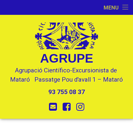
Inici
MENU
Skip
Activitats
to
content
L’Entitat
Seccions
AGRUPE
Contacte
Agrupació Científico-Excursionista de 
Mataró   Passatge Pou d'avall 1 – Mataró
93 755 08 37
Tel:
E-mail
Facebook
Instagram