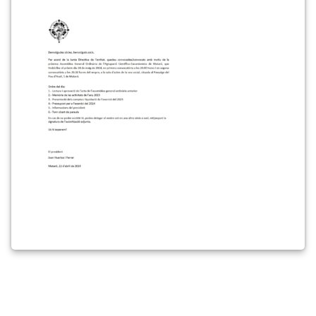
Assemblea
general
ordinària
2024