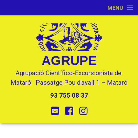
Inici
MENU
Skip
Activitats
to
content
L’Entitat
Seccions
AGRUPE
Contacte
Agrupació Científico-Excursionista de 
Mataró   Passatge Pou d'avall 1 – Mataró
93 755 08 37
Tel:
E-mail
Facebook
Instagram