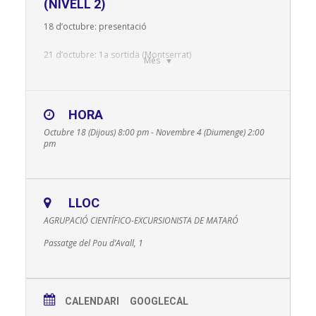
(NIVELL 2)
18 d’octubre: presentació
21 d’octubre: 1a sortida (Montserrat)
Més
28 d’octubre: 2a sortida (Montserrat)
4 de novembre: sortida de cloenda (Vilanova de Meià)
HORA
Octubre 18 (Dijous) 8:00 pm - Novembre 4 (Diumenge) 2:00
Preus:
socis 40€; no socis 60€.
pm
Inclou:
Tot el material tècnic personal i col·lectiu
necessari.
LLOC
No inclou i és obligatori:
les despeses dels
desplaçaments, la llicència de la Federació Catalana i
AGRUPACIÓ CIENTÍFICO-EXCURSIONISTA DE MATARÓ
una assegurança vàlida per a les activitats del curs.
Passatge del Pou d’Avall, 1
Condicions de participació:
Edat mínima és de 18
anys.
Informació i inscripcions (fins l’11 d’octubre):
Seu
CALENDARI
GOOGLECAL
de l’Entitat