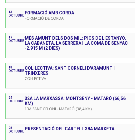
13
FORMACIÓ AMB CORDA
OCTUBRE
FORMACIÓ DE CORDA
17
MÉS AMUNT DELS DOS MIL: PICS DE L'ESTANYÓ,
18
OCTUBRE
LA CABANETA, LA SERRERA I LA COMA DE SENYAC
-2.915 M (2 DIES)
18
COL·LECTIVA: SANT CORNELI D'ARAMUNT I
OCTUBRE
TRINXERES
COL·LECTIVA
24
32A LA MARXASSA: MONTSENY - MATARÓ (66,56
OCTUBRE
KM)
13A SANT CELONI - MATARÓ (38,4 KM)
28
PRESENTACIÓ DEL CARTELL 38A MARXETA
OCTUBRE