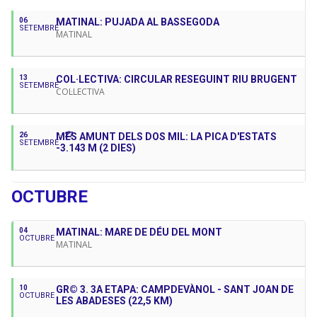
06
MATINAL: PUJADA AL BASSEGODA
SETEMBRE
MATINAL
13
COL·LECTIVA: CIRCULAR RESEGUINT RIU BRUGENT
SETEMBRE
COL·LECTIVA
26
MÉS AMUNT DELS DOS MIL: LA PICA D'ESTATS
27
SETEMBRE
-3.143 M (2 DIES)
OCTUBRE
04
MATINAL: MARE DE DÉU DEL MONT
OCTUBRE
MATINAL
10
GR© 3. 3A ETAPA: CAMPDEVÀNOL - SANT JOAN DE
OCTUBRE
LES ABADESES (22,5 KM)