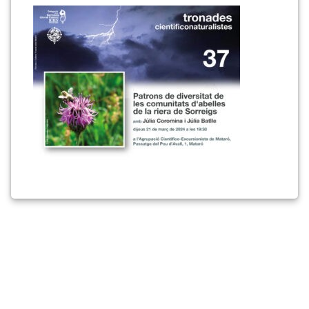
20240305-
WA0011