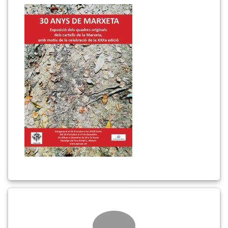
exposició
30
anys
Marxeta
Comments