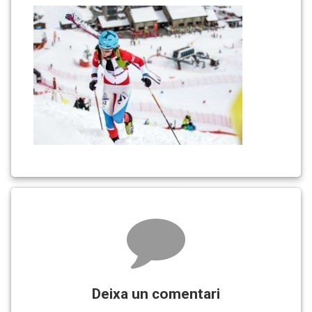
garcia-
sprint-
624×416
Comments
Deixa un comentari