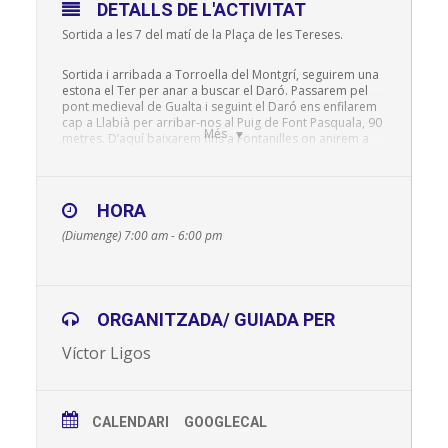
DETALLS DE L'ACTIVITAT
Sortida a les 7 del matí de la Plaça de les Tereses.
Sortida i arribada a Torroella del Montgrí, seguirem una
estona el Ter per anar a buscar el Daró. Passarem pel
pont medieval de Gualta i seguint el Daró ens enfilarem
cap a Llabià per arribar-nos al Puig de Font Pasquala, 90
Més
metres. D’aquí baixarem fins a Fontanilles on anirem a
trobar el Daró Vell, el qual resseguirem fins a Gualta.
D’aquí i per mig de camps de pomeres i de blat de moro
retornarem a Torroella.
Un recorregut de 18 quilòmetres per terrenys quasi
HORA
totalment plans que ens permetrà veure la plana que
regava i inundava el Daró Vell i la Gola del Ter.
(Diumenge) 7:00 am - 6:00 pm
Caldrà protegir-se del sol doncs el Baix Empordà està
força desproveït de zones ombrívoles.
ORGANITZADA/ GUIADA PER
INSCRIPCIONS
Víctor Ligos
Per participar en aquestes sortides, cal estar en
possessió de la llicència federativa corresponent, o bé,
disposar d’una assegurança temporal. En aquest últim
cas, l’entitat s’encarrega de tramitar-la.
CALENDARI
GOOGLECAL