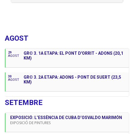
Preus: socis federats gratuït; Socis no federats 5€; No
socis federats 3€; No socis no federats 8€. Inscripcions a
la nostra seu, al correu info@agrupe.cat, o bé al telèfon
93 755 08 37
Properes Activitats
Responsable: Víctor Ligos
AGOST
29
GR© 3. 1A ETAPA: EL PONT D'ORRIT - ADONS (20,1
AGOST
KM)
30
GR© 3. 2A ETAPA: ADONS - PONT DE SUERT (23,5
AGOST
KM)
SETEMBRE
EXPOSICIÓ: L’ESSÈNCIA DE CUBA D’OSVALDO MARIMÓN
EXPOSICIÓ DE PINTURES