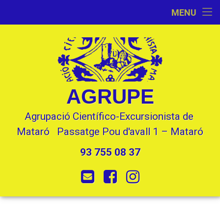
Inici
MENU
Skip
Activitats
to
content
L’Entitat
Seccions
AGRUPE
Contacte
Agrupació Científico-Excursionista de 
Mataró   Passatge Pou d'avall 1 – Mataró
93 755 08 37
Tel:
E-mail
Facebook
Instagram