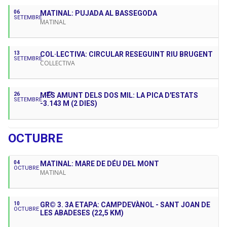
06
MATINAL: PUJADA AL BASSEGODA
SETEMBRE
MATINAL
13
COL·LECTIVA: CIRCULAR RESEGUINT RIU BRUGENT
SETEMBRE
COL·LECTIVA
26
MÉS AMUNT DELS DOS MIL: LA PICA D'ESTATS
27
SETEMBRE
-3.143 M (2 DIES)
OCTUBRE
04
MATINAL: MARE DE DÉU DEL MONT
OCTUBRE
MATINAL
10
GR© 3. 3A ETAPA: CAMPDEVÀNOL - SANT JOAN DE
OCTUBRE
LES ABADESES (22,5 KM)