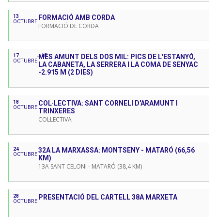
13
FORMACIÓ AMB CORDA
OCTUBRE
FORMACIÓ DE CORDA
17
MÉS AMUNT DELS DOS MIL: PICS DE L'ESTANYÓ,
18
OCTUBRE
LA CABANETA, LA SERRERA I LA COMA DE SENYAC
-2.915 M (2 DIES)
18
COL·LECTIVA: SANT CORNELI D'ARAMUNT I
OCTUBRE
TRINXERES
COL·LECTIVA
24
32A LA MARXASSA: MONTSENY - MATARÓ (66,56
OCTUBRE
KM)
13A SANT CELONI - MATARÓ (38,4 KM)
28
PRESENTACIÓ DEL CARTELL 38A MARXETA
OCTUBRE