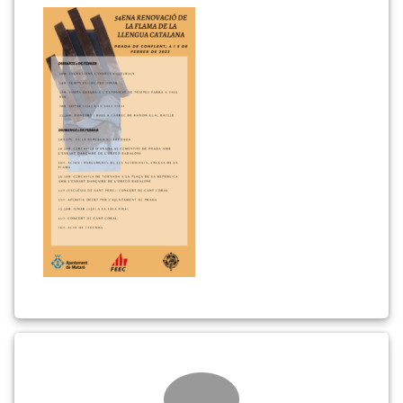
RENOVACIÓ
DE
LA
FLAMA
DE
LA
LLENGUA
CATALANA
Comments